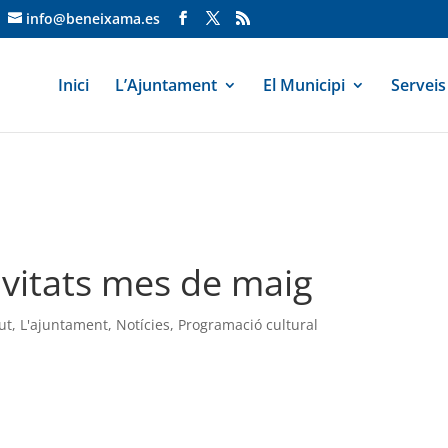
info@beneixama.es
Inici
L’Ajuntament
El Municipi
Serveis
vitats mes de maig
ut
,
L'ajuntament
,
Notícies
,
Programació cultural