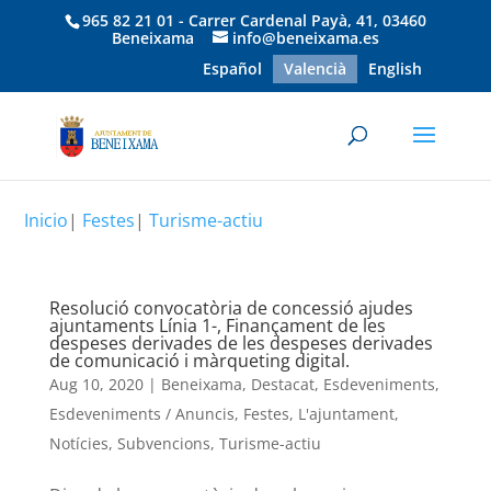
965 82 21 01 - Carrer Cardenal Payà, 41, 03460
Beneixama
info@beneixama.es
Español
Valencià
English
Inicio
|
Festes
|
Turisme-actiu
Resolució convocatòria de concessió ajudes
ajuntaments Línia 1-, Finançament de les
despeses derivades de les despeses derivades
de comunicació i màrqueting digital.
Aug 10, 2020
|
Beneixama
,
Destacat
,
Esdeveniments
,
Esdeveniments / Anuncis
,
Festes
,
L'ajuntament
,
Notícies
,
Subvencions
,
Turisme-actiu