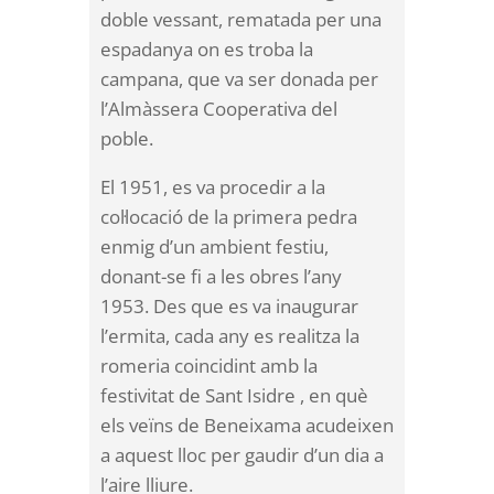
doble vessant, rematada per una
espadanya on es troba la
campana, que va ser donada per
l’Almàssera Cooperativa del
poble.
El 1951, es va procedir a la
col·locació de la primera pedra
enmig d’un ambient festiu,
donant-se fi a les obres l’any
1953. Des que es va inaugurar
l’ermita, cada any es realitza la
romeria coincidint amb la
festivitat de Sant Isidre , en què
els veïns de Beneixama acudeixen
a aquest lloc per gaudir d’un dia a
l’aire lliure.