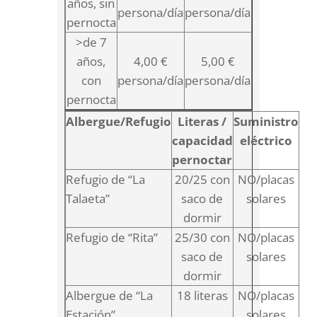
años, sin
persona/día
persona/día
pernocta
>de 7
años,
4,00 €
5,00 €
con
persona/día
persona/día
pernocta
Albergue/Refugio
Literas /
Suministro
capacidad
eléctrico
pernoctar
Refugio de “La
20/25 con
NO/placas
Talaeta”
saco de
solares
dormir
Refugio de “Rita”
25/30 con
NO/placas
saco de
solares
dormir
Albergue de “La
18 literas
NO/placas
Estación”
solares