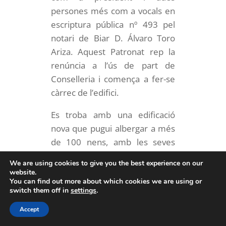
persones més com a vocals en
escriptura pública nº 493 pel
notari de Biar D. Álvaro Toro
Ariza. Aquest Patronat rep la
renúncia a l’ús de part de
Conselleria i comença a fer-se
càrrec de l’edifici.
Es troba amb una edificació
nova que pugui albergar a més
de 100 nens, amb les seves
lliteres, molts matalassos, roba
We are using cookies to give you the best experience on our
de llit. També amb un
website.
You can find out more about which cookies we are using or
menjador en molt bones
switch them off in
settings
.
condicions amb capacitat per a
més de 200 persones i estris
Accept
del menjador, algunes taules i