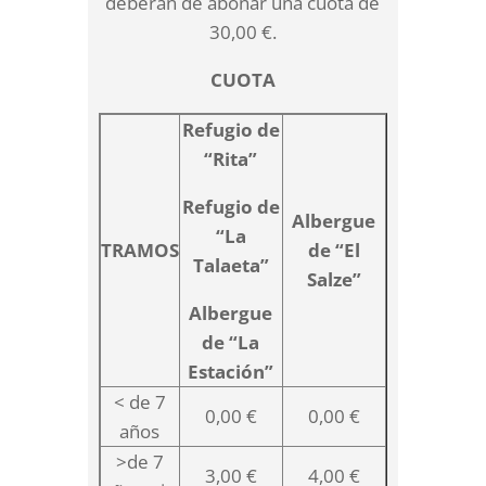
deberán de abonar una cuota de
30,00 €.
CUOTA
Refugio de
“Rita”
Refugio de
Albergue
“La
TRAMOS
de “El
Talaeta”
Salze”
Albergue
de “La
Estación”
< de 7
0,00 €
0,00 €
años
>de 7
3,00 €
4,00 €