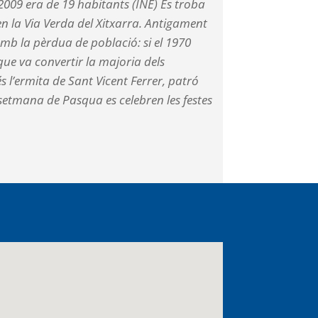
 2009 era de 19 habitants (INE) Es troba
 en la Via Verda del Xitxarra. Antigament
 amb la pèrdua de població: si el 1970
que va convertir la majoria dels
 l’ermita de Sant Vicent Ferrer, patró
a setmana de Pasqua es celebren les festes