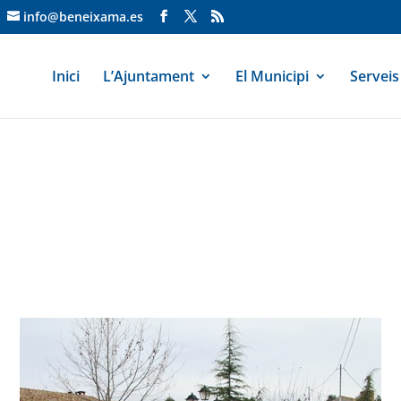
info@beneixama.es
Inici
L’Ajuntament
El Municipi
Serveis