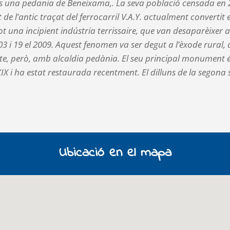
”), és una pedania de Beneixama,. La seva població censada en
 de l’antic traçat del ferrocarril V.A.Y. actualment convertit
i tot una incipient indústria terrissaire, que van desaparèixer
03 i 19 el 2009. Aquest fenomen va ser degut a l’èxode rural, 
e, però, amb alcaldia pedània. El seu principal monument és
e XIX i ha estat restaurada recentment. El dilluns de la segon
Ubicació en el mapa