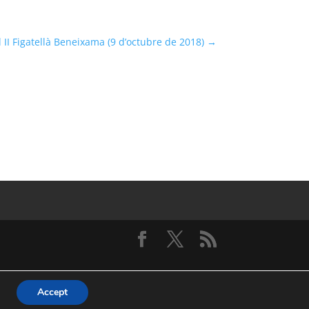
l II Figatellà Beneixama (9 d’octubre de 2018)
→
Accept