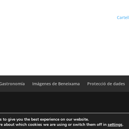
Cartel
Gastronomía
Imágenes de Beneixama
Protecció de dades
 to give you the best experience on our website.
icaciones. Diputacion Provincial Alicante
re about which cookies we are using or switch them off in
settings
.