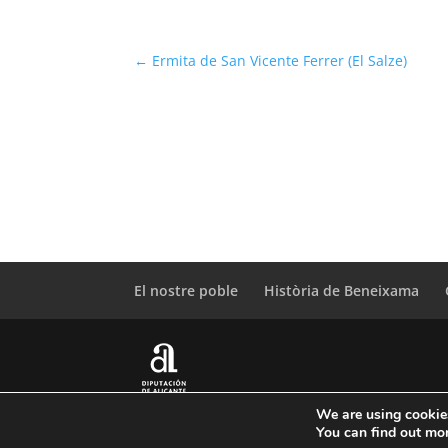
←
Ermita de San Vicente Ferrer (El Salze)
El nostre poble
Història de Beneixama
We are using cookies
© Copyright Servicio de Informática y Telecomun
You can find out mo