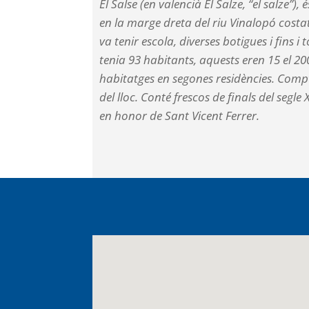
El Salse (en valencià El Salze, “el salze
en la marge dreta del riu Vinalopó costat
va tenir escola, diverses botigues i fins 
tenia 93 habitants, aquests eren 15 el 20
habitatges en segones residències. Compt
del lloc. Conté frescos de finals del segl
en honor de Sant Vicent Ferrer.