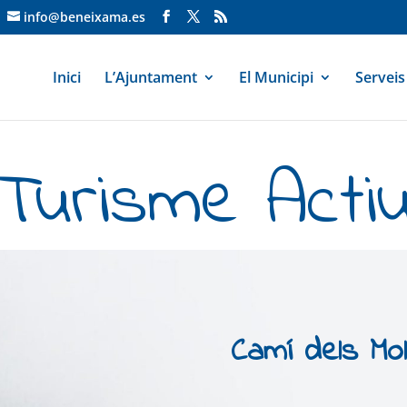
info@beneixama.es
Inici
L’Ajuntament
El Municipi
Serveis
Turisme Acti
Camí dels Mol