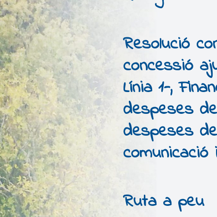
Resolució co
concessió aj
Línia 1-, Fin
despeses der
despeses de
comunicació i
Ruta a peu