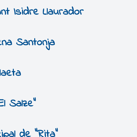
nt Isidre Llaurador
ena Santonja
laeta
l Salze”
ipal de “Rita”