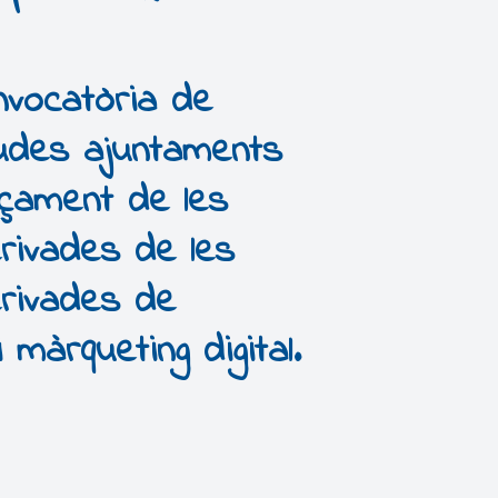
nvocatòria de
udes ajuntaments
ançament de les
ivades de les
rivades de
 màrqueting digital.