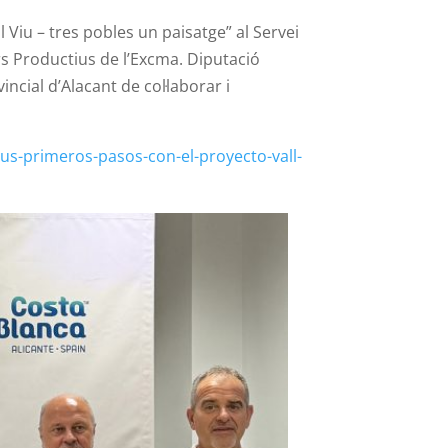
ll Viu – tres pobles un paisatge” al Servei
ors Productius de l’Excma. Diputació
ncial d’Alacant de col·laborar i
-sus-primeros-pasos-con-el-proyecto-vall-