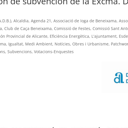
ón de subvención de la Excma. D
.D.B.)
,
Alcaldia
,
Agenda 21
,
Associació de Ioga de Beneixama
,
Asso
ma
,
Club de Caça Beneixama
,
Comissió de Festes
,
Comissió Sant Ant
ón Provincial de Alicante
,
Eficiència Energètica
,
L'ajuntament
,
Esde
ama
,
Igualtat
,
Medi Ambient
,
Notícies
,
Obres i Urbanisme
,
Patchwor
ons
,
Subvencions
,
Votacions-Enquestes