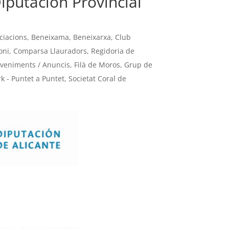
iputación Provincial
ciacions
,
Beneixama
,
Beneixarxa
,
Club
oni
,
Comparsa Llauradors
,
Regidoria de
veniments / Anuncis
,
Filà de Moros
,
Grup de
k - Puntet a Puntet
,
Societat Coral de