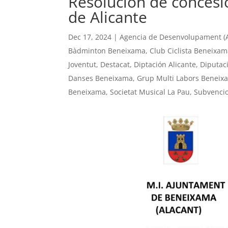
Resolución de concesi
de Alicante
Dec 17, 2024
|
Agencia de Desenvolupament (A
Bàdminton Beneixama
,
Club Ciclista Beneixa
Joventut
,
Destacat
,
Diptación Alicante
,
Diputaci
Danses Beneixama
,
Grup Multi Labors Beneix
Beneixama
,
Societat Musical La Pau
,
Subvenci