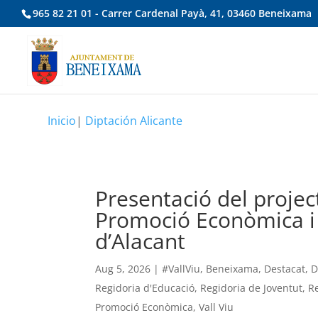
965 82 21 01 - Carrer Cardenal Payà, 41, 03460 Beneixama
Inicio
|
Diptación Alicante
Presentació del project
Promoció Econòmica i 
d’Alacant
Aug 5, 2026
|
#VallViu
,
Beneixama
,
Destacat
,
D
Regidoria d'Educació
,
Regidoria de Joventut
,
R
Promoció Econòmica
,
Vall Viu