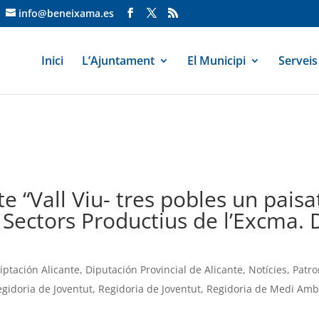
info@beneixama.es
Inici
L’Ajuntament
El Municipi
Serveis
e “Vall Viu- tres pobles un paisa
Sectors Productius de l’Excma. D
iptación Alicante
,
Diputación Provincial de Alicante
,
Notícies
,
Patro
egidoria de Joventut
,
Regidoria de Joventut
,
Regidoria de Medi Amb