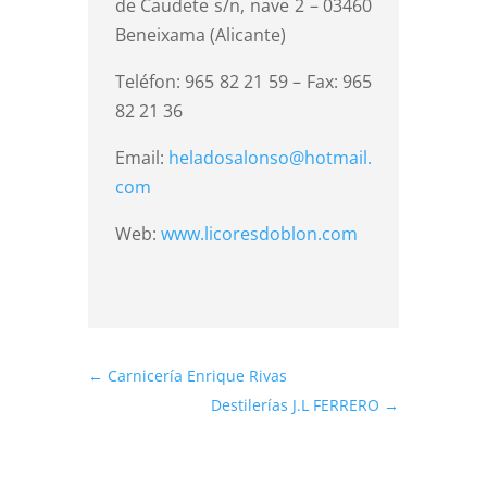
de Caudete s/n, nave 2 – 03460
Beneixama (Alicante)
Teléfon: 965 82 21 59 – Fax: 965
82 21 36
Email:
heladosalonso@hotmail.
com
Web:
www.licoresdoblon.com
←
Carnicería Enrique Rivas
Destilerías J.L FERRERO
→