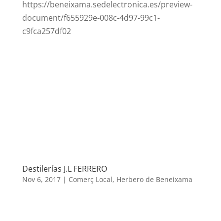
https://beneixama.sedelectronica.es/preview-
document/f655929e-008c-4d97-99c1-
c9fca257df02
Destilerías J.L FERRERO
Nov 6, 2017
|
Comerç Local
,
Herbero de Beneixama