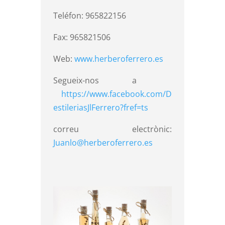
Teléfon: 965822156
Fax: 965821506
Web:
www.herberoferrero.es
Segueix-nos a
https://www.facebook.com/D
estileriasJlFerrero?fref=ts
correu electrònic:
Juanlo@herberoferrero.es