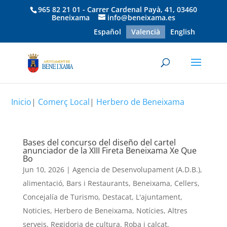
965 82 21 01 - Carrer Cardenal Payà, 41, 03460
Beneixama
info@beneixama.es
Español
Valencià
English
Inicio
|
Comerç Local
|
Herbero de Beneixama
Bases del concurso del diseño del cartel
anunciador de la XIII Fireta Beneixama Xe Que
Bo
Jun 10, 2026
|
Agencia de Desenvolupament (A.D.B.)
,
alimentació
,
Bars i Restaurants
,
Beneixama
,
Cellers
,
Concejalía de Turismo
,
Destacat
,
L'ajuntament
,
Noticies
,
Herbero de Beneixama
,
Notícies
,
Altres
serveis
,
Regidoria de cultura
,
Roba i calçat
,