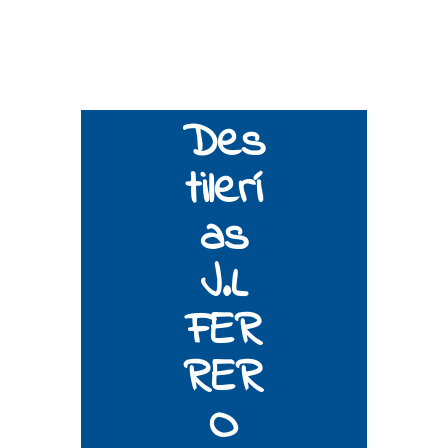
Des
tilerí
as
J.L
FER
RER
O