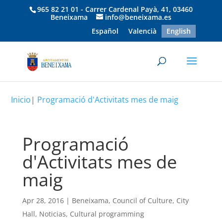
965 82 21 01 - Carrer Cardenal Payà, 41, 03460
Beneixama
info@beneixama.es
Español
Valencià
English
Inicio
|
Programació d'Activitats mes de maig
Programació
d'Activitats mes de
maig
Apr 28, 2016
|
Beneixama
,
Council of Culture
,
City
Hall
,
Noticias
,
Cultural programming