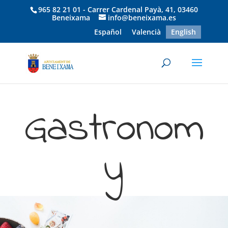
965 82 21 01 - Carrer Cardenal Payà, 41, 03460
Beneixama
info@beneixama.es
Español
Valencià
English
Inicio
|
Tourism
|
Gastronomy
Gastronom
y