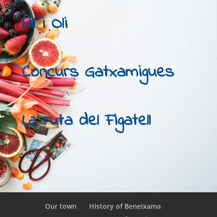
All i Oli
Concurs Gatxamigues
La ruta del Figatell
Our town
History of Beneixama