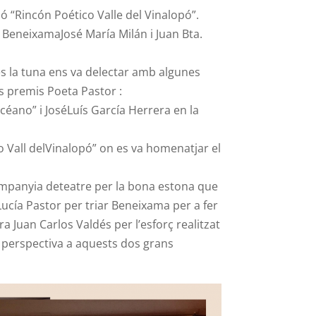
ó “Rincón Poético Valle del Vinalopó”.
BeneixamaJosé María Milán i Juan Bta.
és la tuna ens va delectar amb algunes
s premis Poeta Pastor :
céano” i JoséLuís García Herrera en la
o Vall delVinalopó” on es va homenatjar el
companyia deteatre per la bona estona que
Lucía Pastor per triar Beneixama per a fer
 Juan Carlos Valdés per l’esforç realitzat
a perspectiva a aquests dos grans