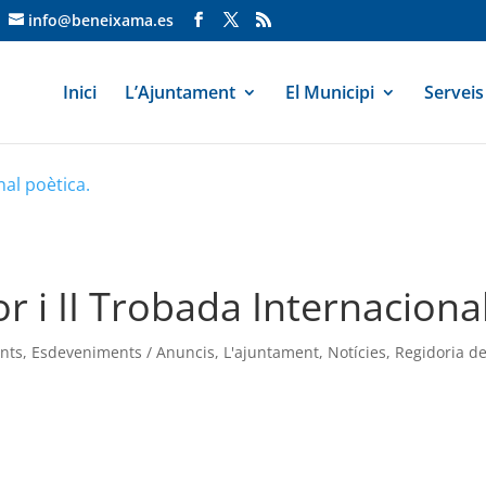
info@beneixama.es
Inici
L’Ajuntament
El Municipi
Serveis
nal poètica.
r i II Trobada Internacional
nts
,
Esdeveniments / Anuncis
,
L'ajuntament
,
Notícies
,
Regidoria de