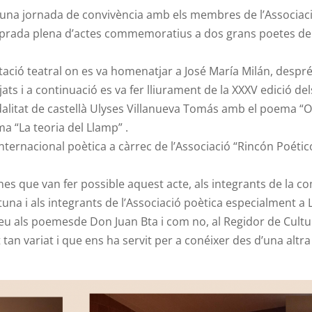
d’una jornada de convivència amb els membres de l’Associaci
sprada plena d’actes commemoratius a dos grans poetes de 
ntació teatral on es va homenatjar a José María Milán, despr
 i a continuació es va fer lliurament de la XXXV edició del
alitat de castellà Ulyses Villanueva Tomás amb el poema “O
a “La teoria del Llamp” .
nternacional poètica a càrrec de l’Associació “Rincón Poétic
nes que van fer possible aquest acte, als integrants de la 
una i als integrants de l’Associació poètica especialment a 
eu als poemesde Don Juan Bta i com no, al Regidor de Cultura
tan variat i que ens ha servit per a conéixer des d’una altr