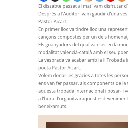
El dissabte passat al matí vam disfrutar 
Després a l’Auditori vam gaudir d’una ve
Pastor Aicart.
En primer lloc va tindre lloc una represe
cançons compostes per un dels homenatjats
Els guanyadors del qual van ser en la mod
modalitat valencià-català amb el seu poem
La vesprada va acabar amb la II Trobada I
poeta Pastor Aicart.
Volem donar les gràcies a totes les perso
ens van fer passar, als components de la t
aquesta trobada internacional i posar-li v
a l’hora d’organitzaraquest esdeveniment 
beneixamuts.