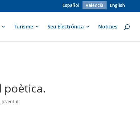
Español
Valencià
English
Turisme
Seu Electrónica
Noticies
 poètica.
 Joventut