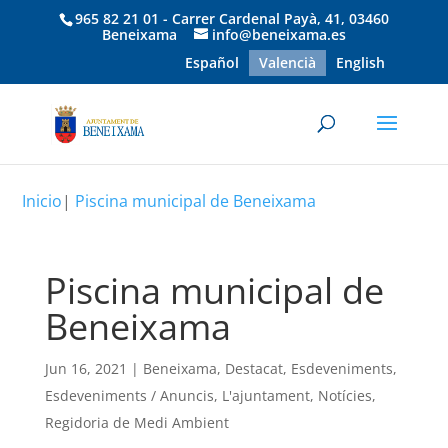
965 82 21 01 - Carrer Cardenal Payà, 41, 03460
Beneixama
info@beneixama.es
Español
Valencià
English
Inicio
|
Piscina municipal de Beneixama
Piscina municipal de
Beneixama
Jun 16, 2021
|
Beneixama
,
Destacat
,
Esdeveniments
,
Esdeveniments / Anuncis
,
L'ajuntament
,
Notícies
,
Regidoria de Medi Ambient