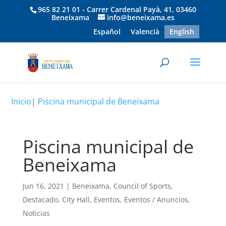
965 82 21 01 - Carrer Cardenal Payà, 41, 03460
Beneixama
info@beneixama.es
Español
Valencià
English
Inicio
|
Piscina municipal de Beneixama
Piscina municipal de
Beneixama
Jun 16, 2021
|
Beneixama
,
Council of Sports
,
Destacado
,
City Hall
,
Eventos
,
Eventos / Anuncios
,
Noticias