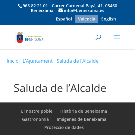
965 82 21 01 - Carrer Cardenal Payà, 41, 03460
Beneixama
info@beneixama.es
Español
Valencià
English
Inicio
|
L’Ajuntament
|
Saluda de l’Alcalde
Saluda de l’Alcalde
El nostre poble
Història de Beneixama
Gastronomía
Imágenes de Beneixama
Protecció de dades