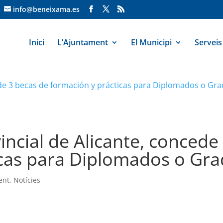
info@beneixama.es
Inici
L’Ajuntament
El Municipi
Serveis
cede 3 becas de formación y prácticas para Diplomados o Gr
incial de Alicante, concede
icas para Diplomados o Gr
ent
,
Notícies