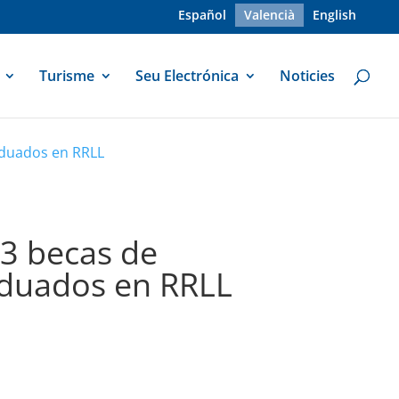
Español
Valencià
English
Turisme
Seu Electrónica
Noticies
aduados en RRLL
 3 becas de
aduados en RRLL