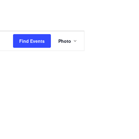
Event
Views
Find Events
Photo
Navigation