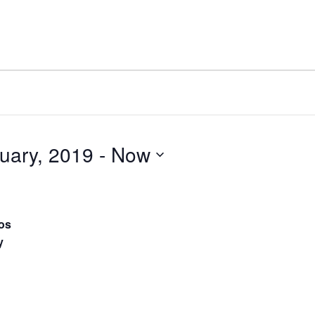
uary, 2019
 - 
Now
os
y