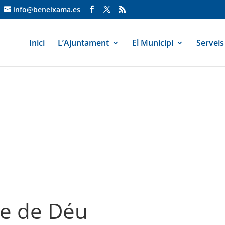
info@beneixama.es
Inici
L’Ajuntament
El Municipi
Serveis
re de Déu