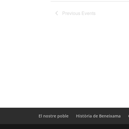
Previous
Events
El nostre poble
Història de Beneixama