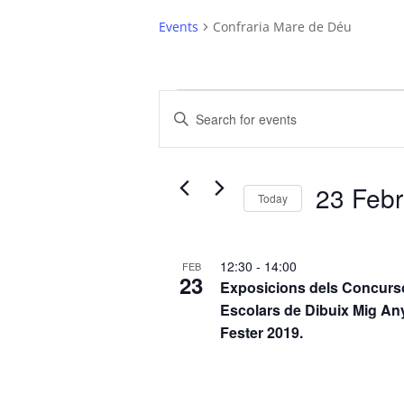
Events
Confraria Mare de Déu
Events
Events
Enter
Search
Keyword.
and
Search
Views
for
23 Febr
Today
Navigation
Events
Select
by
date.
List
Keyword.
12:30
-
14:00
FEB
of
23
Exposicions dels Concurs
events
Escolars de Dibuix Mig An
Fester 2019.
in
Photo
View