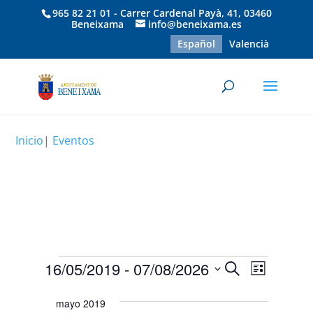
965 82 21 01 - Carrer Cardenal Payà, 41, 03460
Beneixama
info@beneixama.es
Español
Valencià
Inicio
|
Eventos
Eventos
Navegaci
Naveg
16/05/2019
 - 
07/08/2026
Buscar
Lista
de
de
Selecciona
vistas
búsqued
mayo 2019
la