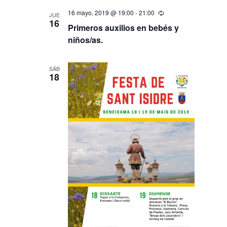
de
y
fecha.
16 mayo, 2019 @ 19:00
-
21:00
Recurrente
Event
JUE
16
vistas
Primeros auxilios en bebés y
de
niños/as.
Eventos
SÁB
18