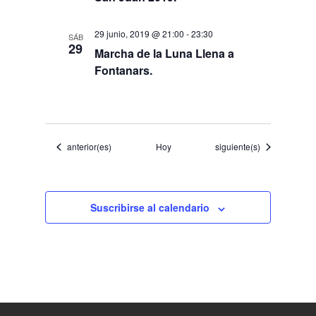
29 junio, 2019 @ 21:00
-
23:30
SÁB
29
Marcha de la Luna Llena a
Fontanars.
Eventos
Eventos
anterior(es)
Hoy
siguiente(s)
Suscribirse al calendario