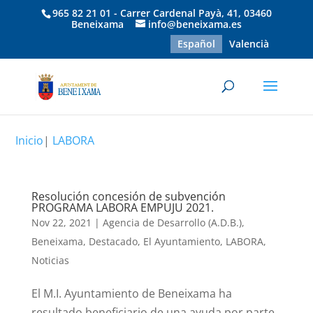
965 82 21 01 - Carrer Cardenal Payà, 41, 03460
Beneixama
info@beneixama.es
Español
Valencià
Inicio
|
LABORA
Resolución concesión de subvención
PROGRAMA LABORA EMPUJU 2021.
Nov 22, 2021
|
Agencia de Desarrollo (A.D.B.)
,
Beneixama
,
Destacado
,
El Ayuntamiento
,
LABORA
,
Noticias
El M.I. Ayuntamiento de Beneixama ha
resultado beneficiario de una ayuda por parte