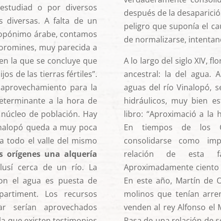
studiad o por diversos
después de la desaparició
 diversas. A falta de un
peligro que suponía el ca
 topónimo árabe, contamos
de normalizarse, intenta
Coromines, muy parecida a
 en la que se concluye que
A lo largo del siglo XIV, f
jos de las tierras fértiles”.
ancestral: la del agua. 
an aprovechamiento para la
aguas del río Vinalopó, 
 determinante a la hora de
hidráulicos, muy bien e
núcleo de población. Hay
libro: “Aproximació a la 
inalopó queda a muy poca
En tiempos de los O
a todo el valle del mismo
consolidarse como imp
s orígenes una alquería
relación de esta f
lusí cerca de un río. La
Aproximadamente ciento c
con el agua es puesta de
En este año, Martín de O
partiment. Los recursos
molinos que tenían arren
ar serían aprovechados
venden al rey Alfonso el
la que existen testimonios
Pasa de una relación de s