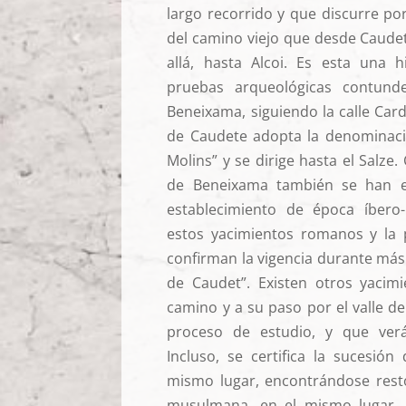
largo recorrido y que discurre por
del camino viejo que desde Caude
allá, hasta Alcoi. Es esta una 
pruebas arqueológicas contund
Beneixama, siguiendo la calle Card
de Caudete adopta la denominaci
Molins” y se dirige hasta el Salze.
de Beneixama también se han e
establecimiento de época íbero
estos yacimientos romanos y la pe
confirman la vigencia durante más
de Caudet”. Existen otros yacimi
camino y a su paso por el valle d
proceso de estudio, y que ver
Incluso, se certifica la sucesión
mismo lugar, encontrándose res
musulmana, en el mismo lugar. 