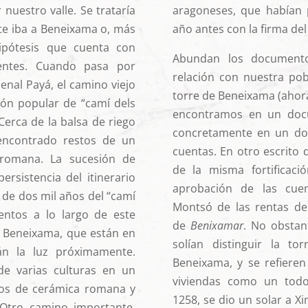
 nuestro valle. Se trataría
aragoneses, que habían 
te iba a Beneixama o, más
año antes con la firma de
hipótesis que cuenta con
Abundan los document
entes. Cuando pasa por
relación con nuestra po
enal Payá, el camino viejo
torre de Beneixama (ahora
ón popular de “camí dels
encontramos en un doc
 Cerca de la balsa de riego
concretamente en un do
ncontrado restos de un
cuentas. En otro escrito
-romana. La sucesión de
de la misma fortificaci
rsistencia del itinerario
aprobación de las cue
 de dos mil años del “camí
Montsó de las rentas de l
entos a lo largo de este
de
Benixamar
. No obstant
e Beneixama, que están en
solían distinguir la to
án la luz próximamente.
Beneixama, y se refieren
 de varias culturas en un
viviendas como un tod
tos de cerámica romana y
1258, se dio un solar a X
Otro camino importante,