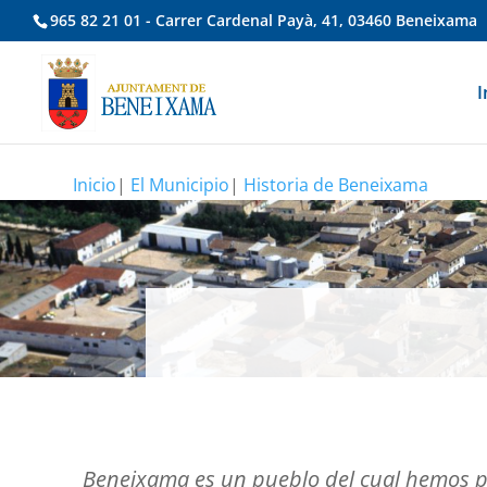
965 82 21 01 - Carrer Cardenal Payà, 41, 03460 Beneixama
I
Inicio
|
El Municipio
|
Historia de Beneixama
Beneixama es un pueblo del cual hemos p