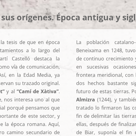
us orígenes. Época antigua y sig
la tesis de que en época
La población catalan
tamientos a lo largo del
Beneixama en 1248, tuvo
tí Castelló destaca la
de continuo crecimiento y
 como vía de comunicación,
en sucesivas ocasiones
sí, en la Edad Media, ya
frontera meridional, con
ervan su trazado original.
dos hechos bastante sig
t”
y al
“Camí de Xàtiva”
.
futuro de estas tierras. P
e, nos interesa uno al que
Almizra
(1244), y tambi
cial porqué pensamos que
tratado lo firmaron las c
ortante de este sector, y
fin de delimitar las tier
de la época romana. Aquí,
ellas, después de finaliza
tro camino secundario de
de Biar, suponía el fin