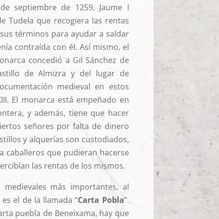
 de septiembre de 1259, Jaume I
e Tudela que recogiera las rentas
sus términos para ayudar a saldar
nía contraída con él. Así mismo, el
monarca concedió a Gil Sánchez de
astillo de Almizra y del lugar de
ocumentación medieval en estos
 XIII. El monarca está empeñado en
rontera, y además, tiene que hacer
iertos señores por falta de dinero
astillos y alquerías son custodiados,
a caballeros que pudieran hacerse
ercibían las rentas de los mismos.
 medievales más importantes, al
 es el de la llamada “
Carta Pobla
”.
carta puebla de Beneixama, hay que