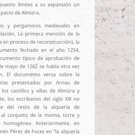
puesto límites a su expansión un
l pacto de Almizra.
os y pergaminos medievales en
blación. La primera mención de la
 en proceso de reconstrucción), la
umento fechado en el año 1254,
cumento típico de aprobación de
 de mayo de 1262 se habla otra vez
ón. El documento versa sobre la
ntas presentadas por Arnau de
os castillos y villas de Almizra y
e, los escribanos del siglo XIII no
rre del resto de la alquería de
 al conjunto de la misma, torre y
o homogéneo. Anteriormente, en
imén Pérez de Foces en “la alquería