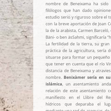
nombre de Beneixama ha sido e
filólogos que han dado opiniones
estudio serio y riguroso sobre el
con la breve aportación de Joan 
la de la arabista, Carmen Barceló,
Bäni- o ben äsSahmi, significaría “hi
La fertilidad de la tierra, su gr
práctica de la agricultura, sería
situarse para formar un pequeño 
que tener en cuenta que el río V
distancia de Beneixama y atravies
nombre.
Benixàmer sería en su
islámica
, un asentamiento anda
relación de este asentamiento 
manifiesto en el Llibre del Re
hídricos que deparaba el lug
mediante una red de acequias, de 