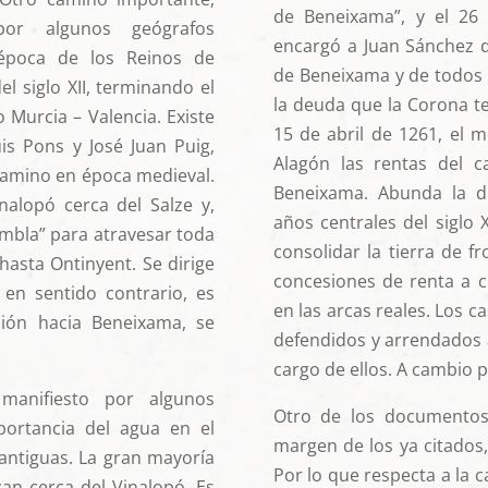
de Beneixama”, y el 26
or algunos geógrafos
encargó a Juan Sánchez d
época de los Reinos de
de Beneixama y de todos 
 del siglo XII, terminando el
la deuda que la Corona te
o Murcia – Valencia. Existe
15 de abril de 1261, el 
is Pons y José Juan Puig,
Alagón las rentas del c
camino en época medieval.
Beneixama. Abunda la d
nalopó cerca del Salze y,
años centrales del siglo
Rambla” para atravesar toda
consolidar la tierra de f
 hasta Ontinyent. Se dirige
concesiones de renta a c
s en sentido contrario, es
en las arcas reales. Los c
ción hacia Beneixama, se
defendidos y arrendados 
cargo de ellos. A cambio p
anifiesto por algunos
Otro de los documentos
mportancia del agua en el
margen de los ya citados,
antiguas. La gran mayoría
Por lo que respecta a la 
zan cerca del Vinalopó. Es