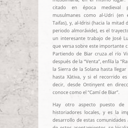
citado en época medieval p
musulmanes como al-Udri (en 
Taifas), y, al-Idrisi (hacia la mitad
periodo almorávide), es el trayect
un interesante trabajo de José Lu
que versa sobre este importante 
Partiendo de Biar cruza el río Vi
después de la “Venta”, enfila la “
la Sierra de la Solana hasta llegar
hasta Xàtiva, y si el recorrido e
decir, desde Ontinyent en direc
conoce como el “Camí de Biar”.
Hay otro aspecto puesto de m
historiadores locales, y es la i
desarrollo de estas comunidades 
de estos asentamientos, se locali