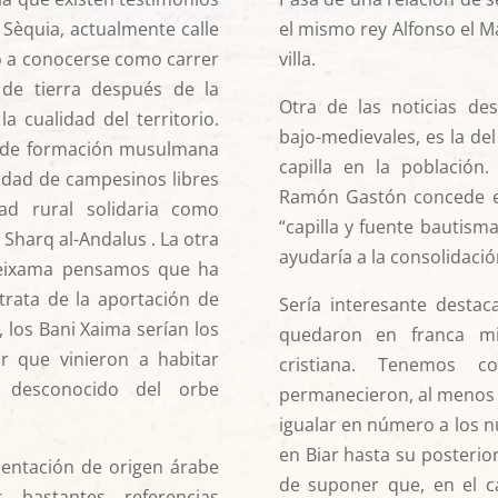
a Sèquia, actualmente calle
el mismo rey Alfonso el M
ó a conocerse como carrer
villa.
 de tierra después de la
Otra de las noticias des
a cualidad del territorio.
bajo-medievales, es la de
 de formación musulmana
capilla en la población
dad de campesinos libres
Ramón Gastón concede en
ad rural solidaria como
“capilla y fuente bautisma
 Sharq al-Andalus . La otra
ayudaría a la consolidació
neixama pensamos que ha
rata de la aportación de
Sería interesante destac
, los Bani Xaima serían los
quedaron en franca mi
r que vinieron a habitar
cristiana. Tenemos c
 desconocido del orbe
permanecieron, al menos 
igualar en número a los n
en Biar hasta su posterior 
mentación de origen árabe
de suponer que, en el c
 bastantes referencias