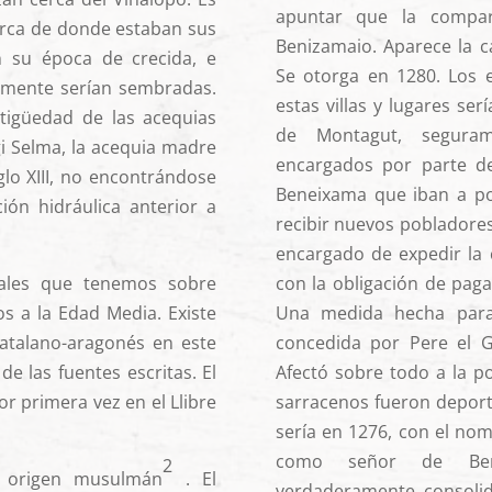
apuntar que la compar
erca de donde estaban sus
Benizamaio. Aparece la c
n su época de crecida, e
Se otorga en 1280. Los 
ormente serían sembradas.
estas villas y lugares se
tigüedad de las acequias
de Montagut, seguram
i Selma, la acequia madre
encargados por parte de
glo XIII, no encontrándose
Beneixama que iban a po
ón hidráulica anterior a
recibir nuevos pobladores,
.
encargado de expedir la 
tales que tenemos sobre
con la obligación de paga
 a la Edad Media. Existe
Una medida hecha para
atalano-aragonés en este
concedida por Pere el G
de las fuentes escritas. El
Afectó sobre todo a la p
 primera vez en el Llibre
sarracenos fueron deport
sería en 1276, con el nom
como señor de Ben
2
 origen musulmán
. El
verdaderamente consolid