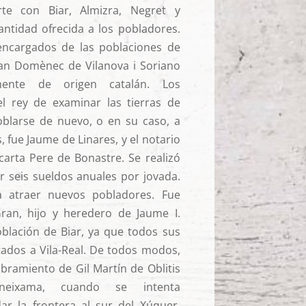
te con Biar, Almizra, Negret y
antidad ofrecida a los pobladores.
encargados de las poblaciones de
rían Domènec de Vilanova i Soriano
ente de origen catalán. Los
l rey de examinar las tierras de
blarse de nuevo, o en su caso, a
 fue Jaume de Linares, y el notario
carta Pere de Bonastre. Se realizó
r seis sueldos anuales por jovada.
 atraer nuevos pobladores. Fue
ran, hijo y heredero de Jaume I.
oblación de Biar, ya que todos sus
ados a Vila-Real. De todos modos,
bramiento de Gil Martín de Oblitis
eixama, cuando se intenta
ar la frontera al sur del Xúquer,