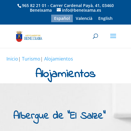
965 82 21 01 - Carrer Cardenal Payà, 41, 03460
Beneixama
info@beneixama.es
Español
Valencià
English
Inicio
|
Turismo
|
Alojamientos
Alojamientos
Albergue de “El Salze”