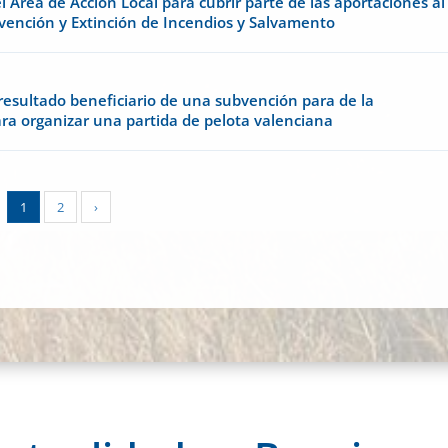
l Área de Acción Local para cubrir parte de las aportaciones al
revención y Extinción de Incendios y Salvamento
esultado beneficiario de una subvención para de la
ara organizar una partida de pelota valenciana
1
2
›