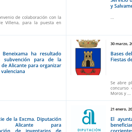
y Salvam
onvenio de colaboración con la
...
de Villena, para la puesta en
30 marzo, 2
e Beneixama ha resultado
Bases del
na subvención para de la
Fiestas d
 de Alicante para organizar
a valenciana
Se abre p
concurso 
Moros y ...
21 enero, 2
ie de la Excma. Diputación
El ayunt
de Alicante para
benefici
ficación de inventarios de
corriente