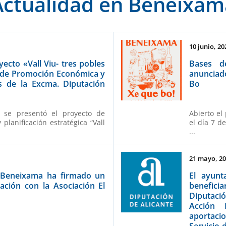
Actualidad en Beneixam
10 junio, 20
ecto «Vall Viu- tres pobles
Bases d
a de Promoción Económica y
anunciad
s de la Excma. Diputación
Bo
e
 se presentó el proyecto de
Abierto el
y planificación estratégica “Vall
el día 7 d
...
21 mayo, 2
 Beneixama ha firmado un
El ayunt
ación con la Asociación El
benefici
Diputaci
Acción 
aportacio
Servicio 