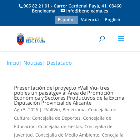
965 82 21 01 - Carrer Cardenal Payà, 41, 03460
Beneixama
info@beneixama.es
Español
Valencià
English
Inicio
|
Noticias
|
Destacado
Presentación del proyecto «Vall Viu- tres
pobles un paisatge» al Área de Promoción
Económica y Sectores Productivos de la Excma.
Diputación Provincial de Alicante
Ago 5, 2026
|
#VallViu
,
Beneixama
,
Concejalia de
Cultura
,
Concejalia de Deportes
,
Concejalia de
Educación
,
Concejalia de Fiestas
,
Concejalía de
Juventud
,
Concejalia de Medio Ambiente
,
Concejalía