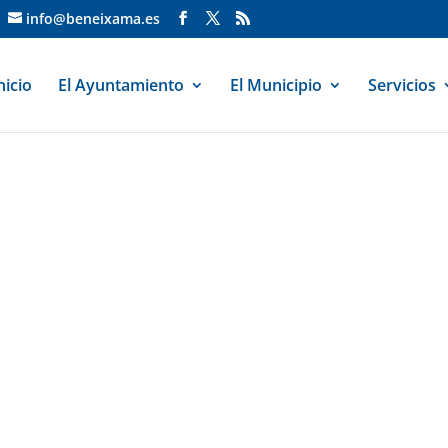
info@beneixama.es
nicio
El Ayuntamiento
El Municipio
Servicios
o