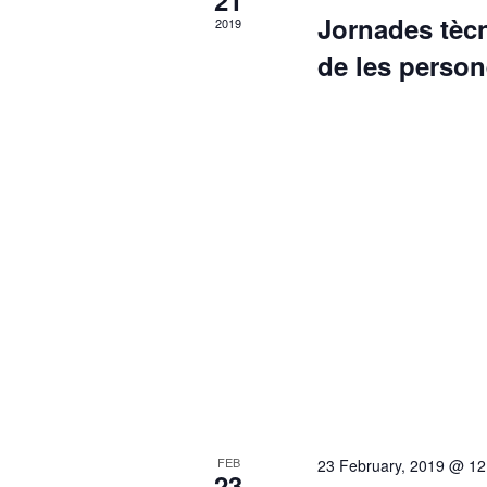
21
Jornades tècn
2019
de les perso
FEB
23 February, 2019 @ 12
23