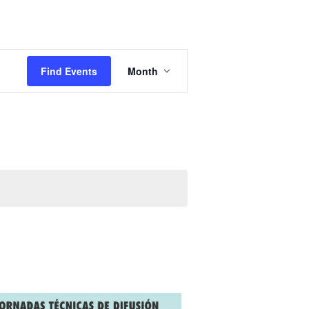
Event
Views
Find Events
Month
Navigation