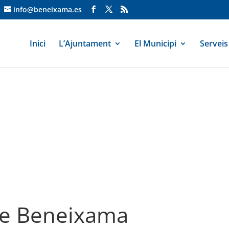
info@beneixama.es
Inici
L’Ajuntament
El Municipi
Serveis
de Beneixama