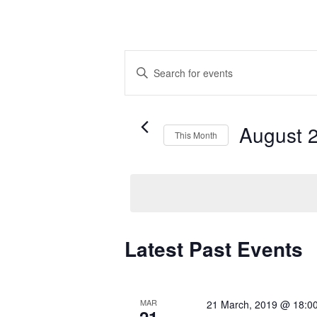
Events
Enter
Search
Keyword.
and
Search
Views
for
August 
This Month
Navigation
Events
Select
by
date.
Keyword.
Calendar
Latest Past Events
of
Events
MAR
21 March, 2019 @ 18:0