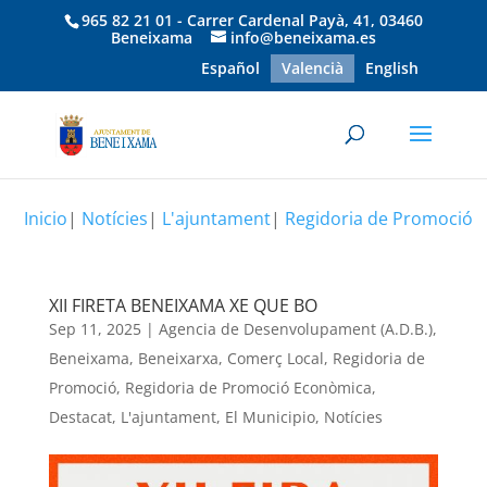
965 82 21 01 - Carrer Cardenal Payà, 41, 03460
Beneixama
info@beneixama.es
Español
Valencià
English
Inicio
|
Notícies
|
L'ajuntament
|
Regidoria de Promoció
XII FIRETA BENEIXAMA XE QUE BO
Sep 11, 2025
|
Agencia de Desenvolupament (A.D.B.)
,
Beneixama
,
Beneixarxa
,
Comerç Local
,
Regidoria de
Promoció
,
Regidoria de Promoció Econòmica
,
Destacat
,
L'ajuntament
,
El Municipio
,
Notícies