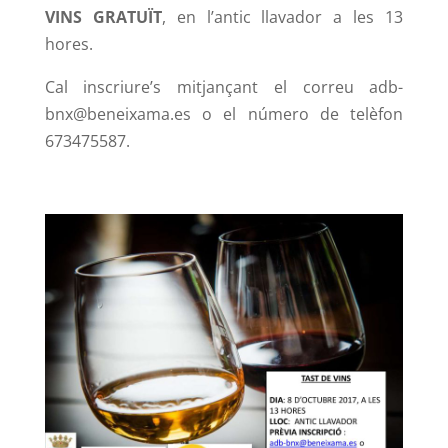
VINS GRATUÏT
, en l’antic llavador a les 13
hores.
Cal inscriure’s mitjançant el correu adb-
bnx@beneixama.es o el número de telèfon
673475587.