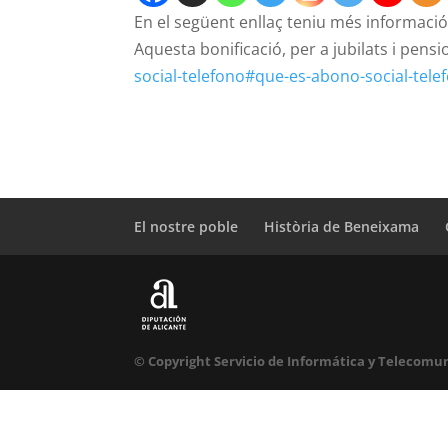
En el següent enllaç teniu més informació
Aquesta bonificació, per a jubilats i pensi
social-telefono#que-es-abono-social-tele
El nostre poble
Història de Beneixama
© Copyright Servicio de Informática y Telecomun