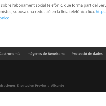
 sobre l’abonament social telefònic, que forma part del Ser
onistes, suposa una reducció en la línia telefònica fixa:
https
fonico
Gastronomía
Imágenes de Beneixama
Protecció de dades
icaciones. Diputacion Provincial Alicante