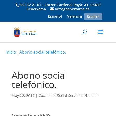
965 82 21 01 - Carrer Cardenal Payà, 41, 03460
Beneixama
info@beneixama.es
Español
Valencià
English
Inicio
|
Abono social telefónico.
Abono social
telefónico.
May 22, 2019
|
Council of Social Services
,
Noticias
Compartir en RRSS