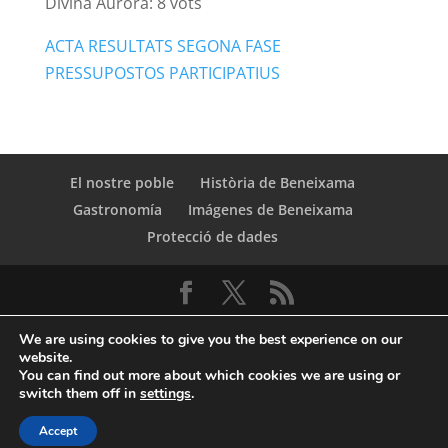
Divina Aurora: 8 vots
ACTA RESULTATS SEGONA FASE
PRESSUPOSTOS PARTICIPATIUS
El nostre poble
Història de Beneixama
Gastronomía
Imágenes de Beneixama
Protecció de dades
We are using cookies to give you the best experience on our
website.
You can find out more about which cookies we are using or
switch them off in
settings
.
© Copyright Servicio de Informática y
Accept
Telecomunicaciones. Diputacion Provincial Alicante