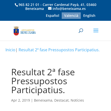
965 82 21 01 - Carrer Cardenal Payà, 41, 03460
Beneixama
info@beneixama.es
Español
Valencià
English
Inicio
|
Resultat 2ª fase Pressupostos Participatius.
Resultat 2ª fase
Pressupostos
Participatius.
Apr 2, 2019
|
Beneixama
,
Destacat
,
Notícies