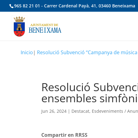
965 82 21 01 - Carrer Cardenal Payà, 41, 03460 Beneixama
Inicio
|
Resolució Subvenció “Campanya de música d’o
Resolució Subvenc
ensembles simfònics
Jun 26, 2024
|
Destacat
,
Esdeveniments / Anun
Compartir en RRSS