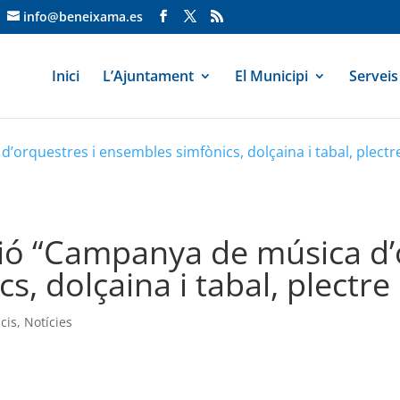
info@beneixama.es
Inici
L’Ajuntament
El Municipi
Serveis
rquestres i ensembles simfònics, dolçaina i tabal, plectre 
ió “Campanya de música d’
, dolçaina i tabal, plectre 
cis
,
Notícies