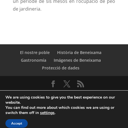
un període de sis mesos en l’
ocupació
de peó
de jardineria.
El nostre poble
Història de Beneixama
Gastronomía
Imágenes de Beneixama
Protecció de dades
We are using cookies to give you the best experience on our
website.
You can find out more about which cookies we are using or
switch them off in
settings
.
© Copyright Servicio de Informática y
Accept
Telecomunicaciones. Diputacion Provincial Alicante