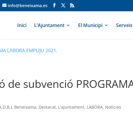
info@beneixama.es
Inici
L’Ajuntament
El Municipi
Serveis
AMA LABORA EMPUJU 2021.
sió de subvenció PROGRA
.D.B.)
,
Beneixama
,
Destacat
,
L'ajuntament
,
LABORA
,
Notícies