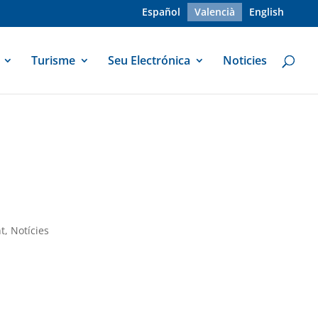
Español
Valencià
English
Turisme
Seu Electrónica
Noticies
nt
,
Notícies