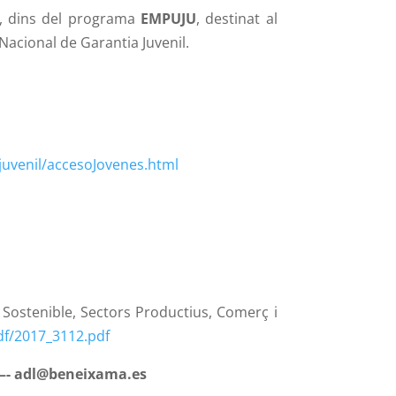
ó, dins del programa
EMPUJU
, destinat al
 Nacional de Garantia Juvenil.
juvenil/accesoJovenes.html
a Sostenible, Sectors Productius, Comerç i
df/2017_3112.pdf
 ——- adl@beneixama.es