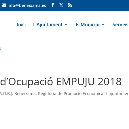
info@beneixama.es
Inici
L’Ajuntament
El Municipi
Serveis
8
d’Ocupació EMPUJU 2018
.D.B.)
,
Beneixama
,
Regidoria de Promoció Econòmica
,
L'ajuntame