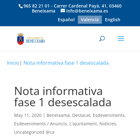
965 82 21 01 - Carrer Cardenal Payà, 41, 03460
Beneixama
info@beneixama.es
Español
Valencià
English
Inicio
|
Nota informativa fase 1 desescalada
Nota informativa
fase 1 desescalada
May 11, 2020
|
Beneixama
,
Destacat
,
Esdeveniments
,
Esdeveniments / Anuncis
,
L'ajuntament
,
Notícies
,
Uncategorized @ca