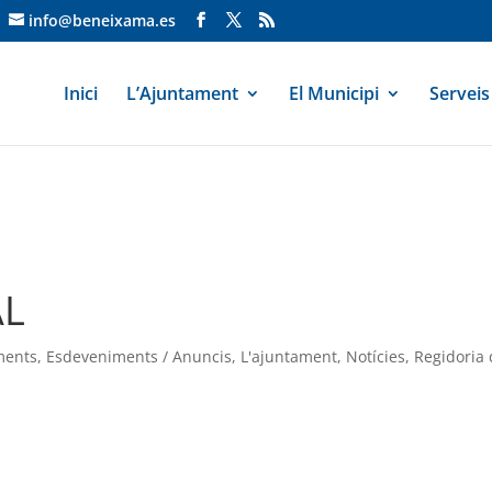
info@beneixama.es
Inici
L’Ajuntament
El Municipi
Serveis
AL
ments
,
Esdeveniments / Anuncis
,
L'ajuntament
,
Notícies
,
Regidoria 