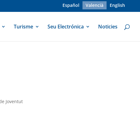
Español
Valencià
English
Turisme
Seu Electrónica
Noticies
de Joventut