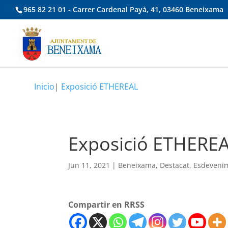
965 82 21 01 - Carrer Cardenal Payà, 41, 03460 Beneixama
Inicio
|
Exposició ETHEREAL
Exposició ETHERE
Jun 11, 2021
|
Beneixama
,
Destacat
,
Esdeveni
Compartir en RRSS