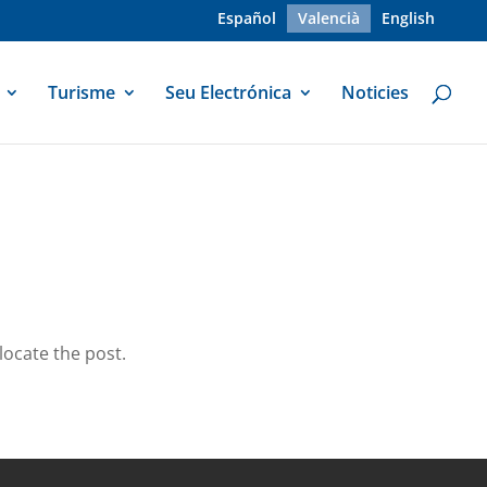
Español
Valencià
English
Turisme
Seu Electrónica
Noticies
locate the post.