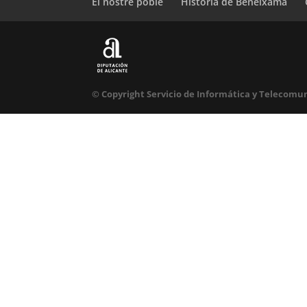
El nostre poble
Història de Beneixama
© Copyright Servicio de Informática y Telecomun