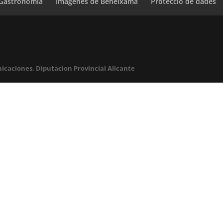
Gastronomía
Imágenes de Beneixama
Protecció de dades
icaciones. Diputacion Provincial Alicante