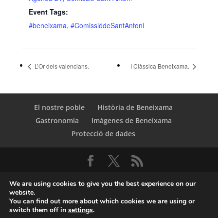
Event Tags:
#beneixama
,
#ComissiódeSantAntoni
L’Or dels valencians.
I Clàssica Beneixama.
El nostre poble
Història de Beneixama
Gastronomía
Imágenes de Beneixama
Protecció de dades
We are using cookies to give you the best experience on our
website.
You can find out more about which cookies we are using or
switch them off in
settings
.
© Copyright Servicio de Informática y