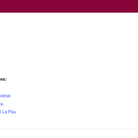
ies:
cietat
ma
,
l La Pau