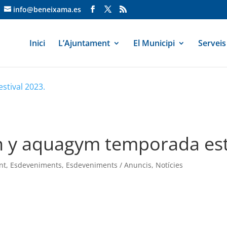
info@beneixama.es
Inici
L’Ajuntament
El Municipi
Serveis
stival 2023.
n y aquagym temporada est
nt
,
Esdeveniments
,
Esdeveniments / Anuncis
,
Notícies