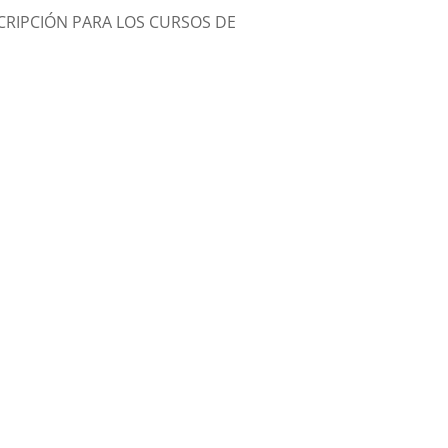
CRIPCI
Ó
N
PARA
LOS
CURSO
S
DE