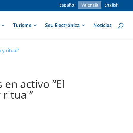
Español
Valencià
English
Turisme
Seu Electrónica
Noticies
 y ritual”
 en activo “El
 ritual”