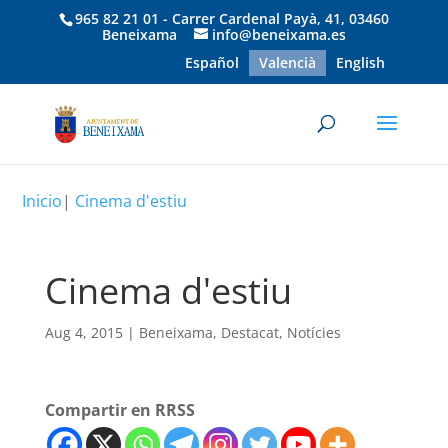
965 82 21 01 - Carrer Cardenal Payà, 41, 03460
Beneixama
info@beneixama.es
Español
Valencià
English
Inicio
|
Cinema d'estiu
Cinema d'estiu
Aug 4, 2015
|
Beneixama
,
Destacat
,
Notícies
Compartir en RRSS