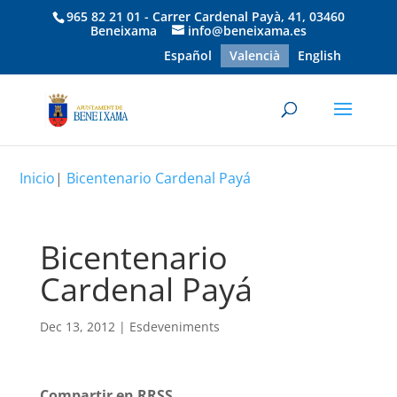
965 82 21 01 - Carrer Cardenal Payà, 41, 03460
Beneixama
info@beneixama.es
Español
Valencià
English
Inicio
|
Bicentenario Cardenal Payá
Bicentenario
Cardenal Payá
Dec 13, 2012
|
Esdeveniments
Compartir en RRSS