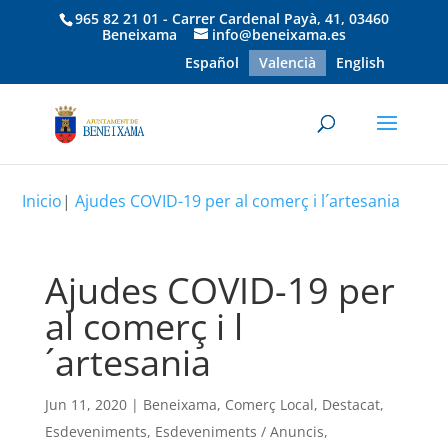
965 82 21 01 - Carrer Cardenal Payà, 41, 03460
Beneixama
info@beneixama.es
Español
Valencià
English
Inicio
|
Ajudes COVID-19 per al comerç i l´artesania
Ajudes COVID-19 per
al comerç i l
´artesania
Jun 11, 2020
|
Beneixama
,
Comerç Local
,
Destacat
,
Esdeveniments
,
Esdeveniments / Anuncis
,