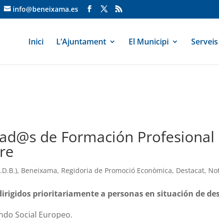
info@beneixama.es
Inici
L’Ajuntament
El Municipi
Serveis
ad@s de Formación Profesional 
re
D.B.)
,
Beneixama
,
Regidoria de Promoció Econòmica
,
Destacat
,
Not
dirigidos prioritariamente a personas en situación de d
ndo Social Europeo.