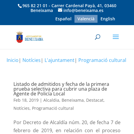
965 82 21 01 - Carrer Cardenal Payà, 41, 03460
Beneixama
info@beneixama.es
Español
Valencià
English
Inicio
|
Notícies
|
L'ajuntament
|
Programació cultural
Listado de admitidos y fecha de la primera
prueba selectiva para cubrir una plaza de
Agente de Policía Local
Feb 18, 2019
|
Alcaldia
,
Beneixama
,
Destacat
,
Notícies
,
Programació cultural
Por Decreto de Alcaldía núm. 20, de fecha 7 de
febrero de 2019, en relación con el proceso