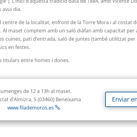
gle”). L’inici d’aquesta tradició data de 1884, amb Vicente
 avui dia.
l centre de la localitat, enfront de la Torre Mora i al costat 
. Al maset comptem amb un saló diàfan amb capacitat per a 
ies cuines, pati d’entrada, saló de juntes (també utilitzat 
sics en festes.
is titulars entre homes i dones.
iumenges de 12 a 13h al maset.
Enviar e
ctat d’Almizra, 5 (03460) Beneixama
www.filademoros.es
