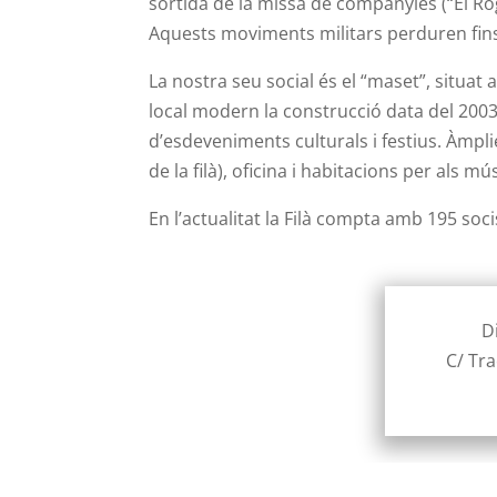
sortida de la missa de companyies (“El Ro
Aquests moviments militars perduren fins
La nostra seu social és el “maset”, situat a
local modern la construcció data del 2003
d’esdeveniments culturals i festius. Àmpl
de la filà), oficina i habitacions per als mú
En l’actualitat la Filà compta amb 195 soc
D
C/ Tra