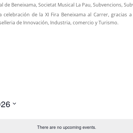
ral de Beneixama
,
Societat Musical La Pau
,
Subvencions
,
Sub
a celebración de la XI Fira Beneixama al Carrer, gracias 
nselleria de Innovación, Industria, comercio y Turismo.
026
S
e
There are no upcoming events.
l