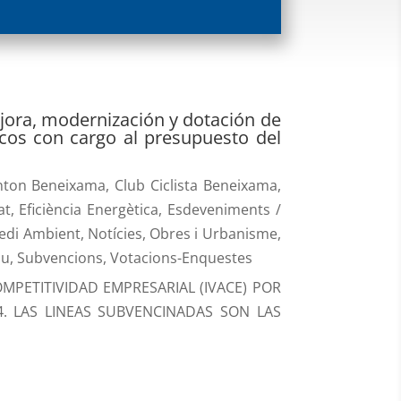
jora, modernización y dotación de
gicos con cargo al presupuesto del
nton Beneixama
,
Club Ciclista Beneixama
,
at
,
Eficiència Energètica
,
Esdeveniments /
edi Ambient
,
Notícies
,
Obres i Urbanisme
,
au
,
Subvencions
,
Votacions-Enquestes
PETITIVIDAD EMPRESARIAL (IVACE) POR
4. LAS LINEAS SUBVENCINADAS SON LAS