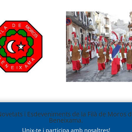
ovetats i Esdeveniments de la Filà de Moros 
Beneixama.
Unix-te i participa amb nosaltres!