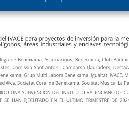
el IVACE para proyectos de inversión para la me
olígonos, áreas industriales y enclaves tecnoló
 Ioga de Beneixama
,
Associacions
,
Beneixarxa
,
Club Bàdmi
estes
,
Comissió Sant Antoni
,
Comparsa Llauradors
,
Destac
Beneixama
,
Grup Multi Labors Beneixama
,
Igualtat
,
IVACE
,
M
zed @ca
,
Societat Coral de Beneixama
,
Societat Musical La P
BIDO UNA SUBVENCION DEL INSTITUTO VALENCIANO DE COM
E SE HAN EJECUTADO EN EL ULTIMO TRIMESTRE DE 202