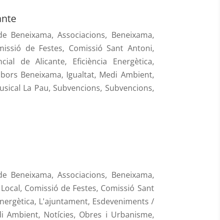
ante
 de Beneixama
,
Associacions
,
Beneixama
,
issió de Festes
,
Comissió Sant Antoni
,
ncial de Alicante
,
Eficiència Energètica
,
abors Beneixama
,
Igualtat
,
Medi Ambient
,
usical La Pau
,
Subvencions
,
Subvencions
,
 de Beneixama
,
Associacions
,
Beneixama
,
Local
,
Comissió de Festes
,
Comissió Sant
Energètica
,
L'ajuntament
,
Esdeveniments /
i Ambient
,
Notícies
,
Obres i Urbanisme
,