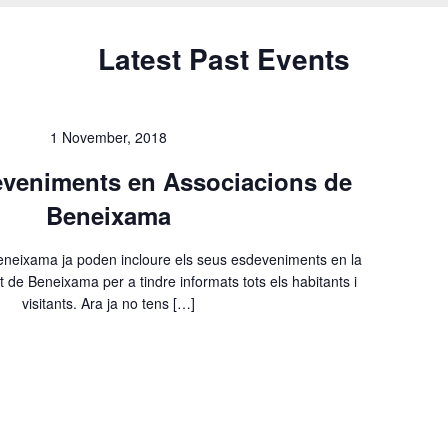
e
c
Latest Past Events
t
d
a
1 November, 2018
t
eveniments en Associacions de
e
.
Beneixama
eneixama ja poden incloure els seus esdeveniments en la
 de Beneixama per a tindre informats tots els habitants i
visitants. Ara ja no tens […]