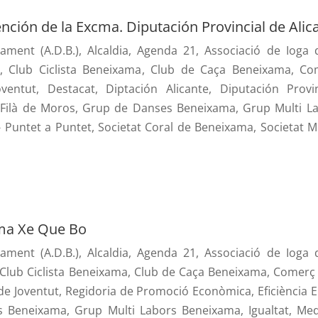
ción de la Excma. Diputación Provincial de Alic
ament (A.D.B.)
,
Alcaldia
,
Agenda 21
,
Associació de Ioga
,
Club Ciclista Beneixama
,
Club de Caça Beneixama
,
Com
oventut
,
Destacat
,
Diptación Alicante
,
Diputación Provi
,
Filà de Moros
,
Grup de Danses Beneixama
,
Grup Multi L
 Puntet a Puntet
,
Societat Coral de Beneixama
,
Societat M
ama Xe Que Bo
ament (A.D.B.)
,
Alcaldia
,
Agenda 21
,
Associació de Ioga
Club Ciclista Beneixama
,
Club de Caça Beneixama
,
Comerç 
de Joventut
,
Regidoria de Promoció Econòmica
,
Eficiència 
s Beneixama
,
Grup Multi Labors Beneixama
,
Igualtat
,
Med