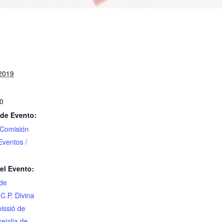
 2019
00
 de Evento:
Comisión
Eventos /
el Evento:
 de
,
C.P. Divina
issió de
ejalia de