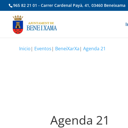
965 82 21 01 - Carrer Cardenal Payà, 41, 03460 Beneixama
I
Inicio
|
Eventos
|
BeneiXarXa
|
Agenda 21
Agenda 21