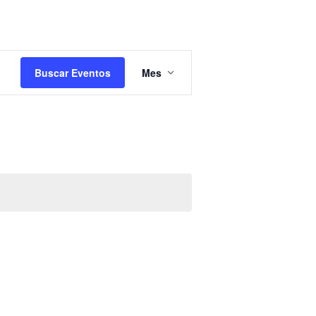
Navegación
de
Buscar Eventos
Mes
vistas
de
Evento