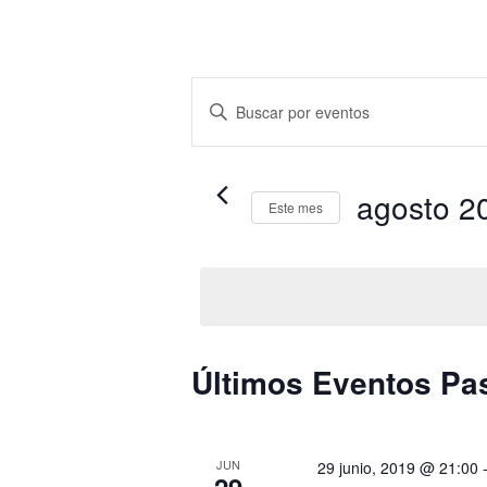
Navegación
Introduce
de
la
búsqueda
palabra
y
clave.
agosto 2
Este mes
vistas
Busca
Selecciona
de
Eventos
la
Eventos
para
fecha.
la
palabra
Calendario
clave.
Últimos Eventos Pa
de
Eventos
JUN
29 junio, 2019 @ 21:00