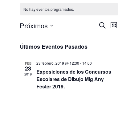
No hay eventos programados.
Navegaci
Naveg
Próximos
Buscar
Lista
de
de
Selecciona
vistas
búsqued
la
Últimos Eventos Pasados
de
y
fecha.
Event
vistas
23 febrero, 2019 @ 12:30
-
14:00
FEB
23
de
Exposiciones de los Concursos
2019
Eventos
Escolares de Dibujo Mig Any
Fester 2019.