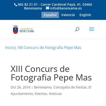
965 82 21 01 - Carrer Cardenal Payà, 41, 03460
Beneixama
info@beneixama.es
Español
Valencià
English
Inicio
|
XIII Concurs de Fotografia Pepe Mas
XIII Concurs de
Fotografia Pepe Mas
Oct 26, 2016
|
Beneixama
,
Concejalia de Fiestas
,
El
Ayuntamiento
,
Eventos
,
Noticias