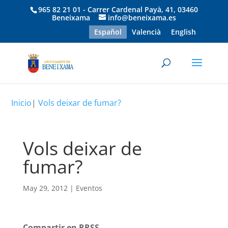
965 82 21 01 - Carrer Cardenal Payà, 41, 03460
Beneixama
info@beneixama.es
Español
Valencià
English
Inicio
|
Vols deixar de fumar?
Vols deixar de
fumar?
May 29, 2012
|
Eventos
Compartir en RRSS