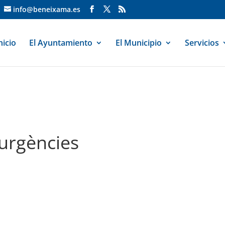
info@beneixama.es
nicio
El Ayuntamiento
El Municipio
Servicios
'urgències