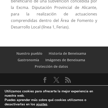
beneficiario de una subvención concedida por
la Excma. Diputación Provincial de Alicante,
para la realización de actuaciones
comprendidas dentro del Área de Fomento y
Desarrollo Local (línea 1, Ferias).
Nuestro pueblo
Historia de Beneixama
Gastronomía
Imágenes de Beneixama
Protección de datos
Utilizamos cookies para ofrecerte la mejor experiencia en
nuestra web.
Puedes aprender más sobre qué cookies utilizamos o
desactivarlas en los
ajustes
.
© Copyright Servicio de Informática y